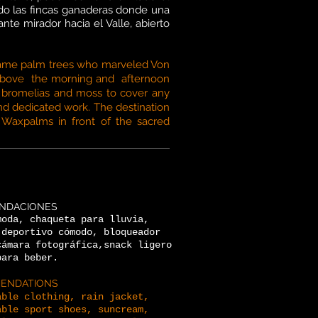
ado las fincas ganaderas donde una
nte mirador hacia el Valle, abierto
e same palm trees who marveled Von
, above the morning and afternoon
, bromelias and moss to cover any
and dedicated work. The destination
 Waxpalms in front of the sacred
NDACIONES
moda, chaqueta para lluvia,
 deportivo cómodo, bloqueador
cámara fotográfica,snack ligero
para beber.
ENDATIONS
able clothing, rain jacket,
able sport shoes, suncream,