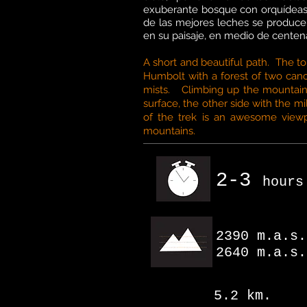
exuberante bosque con orquídeas, 
de las mejores leches se produce l
en su paisaje, en medio de centen
A short and beautiful path. The t
Humbolt with a forest of two can
mists. Climbing up the mountain,
surface, the other side with the m
of the trek is an awesome viewp
mountains.
2-3
hours
2390 m.a.s.
2640 m.a.s.
5.2 km.