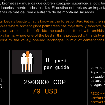
bromelias y musgos que cubren cualquier superficie, al otro l
aboriosamente todos los días. El destino del trek es un impacta
arias Palmas de Cera y enfrente de las montañas sagradas.
our begins beside what is know as the forest of Wax Palms, th
opies where ancient giant palm trees rise majestically skyward
 we can see at the left side the exuberant forest with orchids
ilky farms, where one of the best milks is produced with a daily 
oint to the Valley, opened landscape, in mid of centenarians
8
guest
per guide
RECOME
Ropa có
calzado
l.
290000 COP
solar, 
y agua 
l.
70 USD
RECOMM
Comfort
comfort